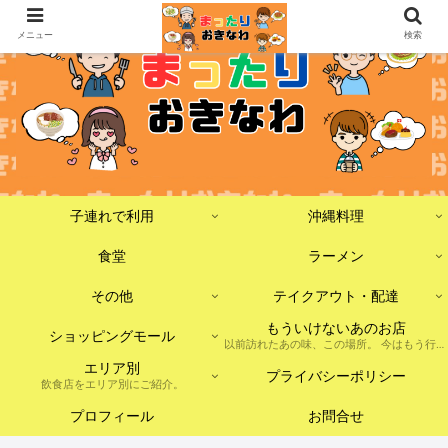
メニュー
検索
子連れで利用
沖縄料理
食堂
ラーメン
その他
テイクアウト・配達
もういけないあのお店
ショッピングモール
以前訪れたあの味、この場所。 今はもう行けないけれど、記憶に残しておきたいお店たちをまとめました。 ※現在は閉店・移転・店舗形態の変更などがあった場合を含みます。
エリア別
プライバシーポリシー
飲食店をエリア別にご紹介。
プロフィール
お問合せ