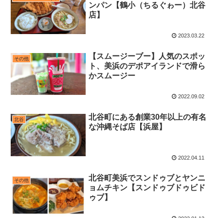
ンパン【鶴小（ちるぐゎー）北谷
店】
2023.03.22
【スムージーブー】人気のスポッ
その他
ト、美浜のデポアイランドで滑ら
かスムージー
2022.09.02
北谷町にある創業30年以上の有名
北谷
な沖縄そば店【浜屋】
2022.04.11
北谷町美浜でスンドゥブとヤンニ
その他
ョムチキン【スンドゥブドゥビド
ゥブ】