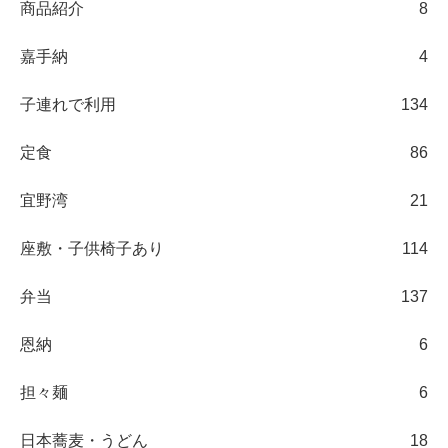
商品紹介
8
嘉手納
4
子連れで利用
134
定食
86
宜野湾
21
座敷・子供椅子あり
114
弁当
137
恩納
6
担々麺
6
日本蕎麦・うどん
18