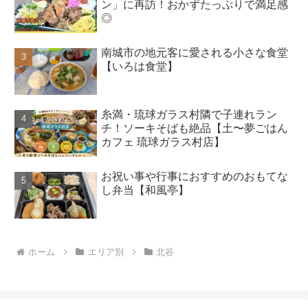
ン」に再訪！おかずたっぷりで満足感
◎
南城市の地元客に愛される小さな食堂
【いろは食堂】
糸満・琉球ガラス村隣で子連れラン
チ！ソーキそばも絶品【土〜夢ごはん
カフェ 琉球ガラス村店】
お祝い事や行事におすすめのおもてな
し弁当【和風亭】
ホーム
エリア別
北谷