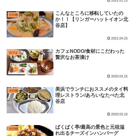
2022.01.13
こんなところに移転していたの
その他
か！！【リンガーハットイオン北
谷店】
2021.04.23
カフェNODO/食材にこだわった
カフェ
贅沢なお茶漬け
2020.03.15
美浜でランチにおススメのタイ料
その他
理レストラン/あろいなたべた北
谷店
2020.03.10
ばくばく亭/最高の景色と元祖溢
その他
れ出るチーズインハンバーグ