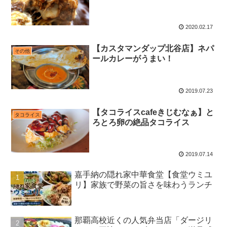
2020.02.17
【カスタマンダップ北谷店】ネパ
その他
ールカレーがうまい！
2019.07.23
【タコライスcafeきじむなぁ】と
タコライス
ろとろ卵の絶品タコライス
2019.07.14
嘉手納の隠れ家中華食堂【食堂ウミユ
リ】家族で野菜の旨さを味わうランチ
那覇高校近くの人気弁当店「ダージリ