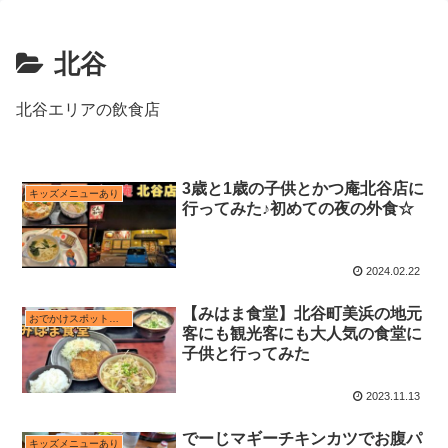
北谷
北谷エリアの飲食店
3歳と1歳の子供とかつ庵北谷店に
キッズメニューあり
行ってみた♪初めての夜の外食☆
2024.02.22
【みはま食堂】北谷町美浜の地元
おでかけスポット近く
客にも観光客にも大人気の食堂に
子供と行ってみた
2023.11.13
でーじマギーチキンカツでお腹パ
キッズメニューあり