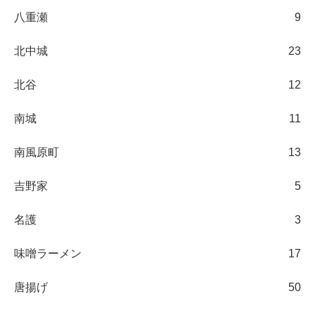
八重瀬
9
北中城
23
北谷
12
南城
11
南風原町
13
吉野家
5
名護
3
味噌ラーメン
17
唐揚げ
50