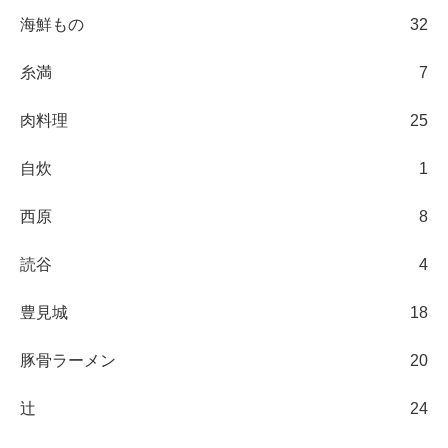
海鮮もの
32
糸満
7
肉料理
25
自炊
1
西原
8
読谷
4
豊見城
18
豚骨ラーメン
20
辻
24