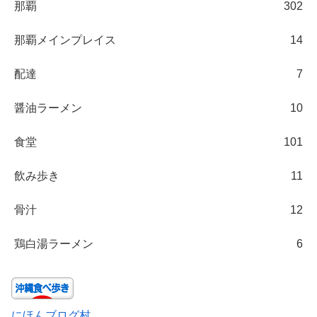
那覇
302
那覇メインプレイス
14
配達
7
醤油ラーメン
10
食堂
101
飲み歩き
11
骨汁
12
鶏白湯ラーメン
6
にほんブログ村