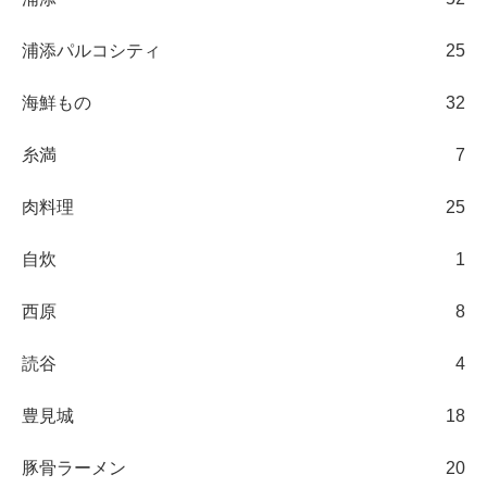
浦添パルコシティ
25
海鮮もの
32
糸満
7
肉料理
25
自炊
1
西原
8
読谷
4
豊見城
18
豚骨ラーメン
20