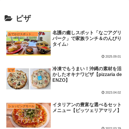
ピザ
名護の癒しスポット「なごアグリ
おでかけスポット近く
パーク」で家族ランチ＆のんびり
タイム♪
2025.09.01
冷凍でもうまい！沖縄の素材を活
ピザ
かしたオキナワピザ【pizzaria de
ENZO】
2023.04.02
イタリアンの豊富な選べるセット
ショッピングモール
メニュー【ピッツェリアマリノ】
2022.03.29