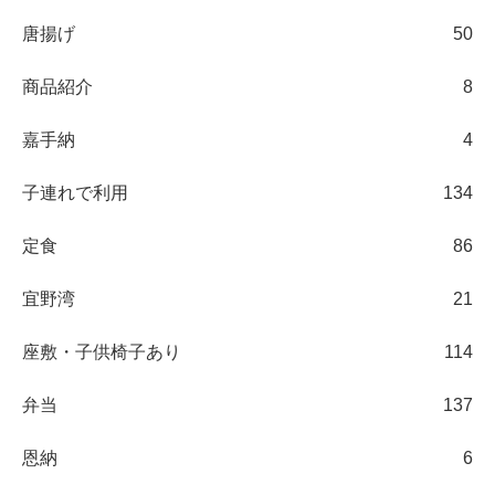
唐揚げ
50
商品紹介
8
嘉手納
4
子連れで利用
134
定食
86
宜野湾
21
座敷・子供椅子あり
114
弁当
137
恩納
6