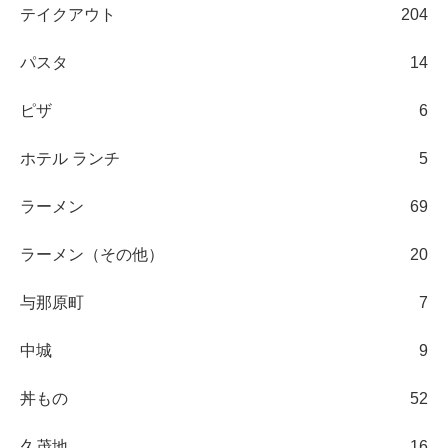
テイクアウト
204
パスタ
14
ピザ
6
ホテル ランチ
5
ラーメン
69
ラーメン（その他）
20
与那原町
7
中城
9
丼もの
52
久茂地
16