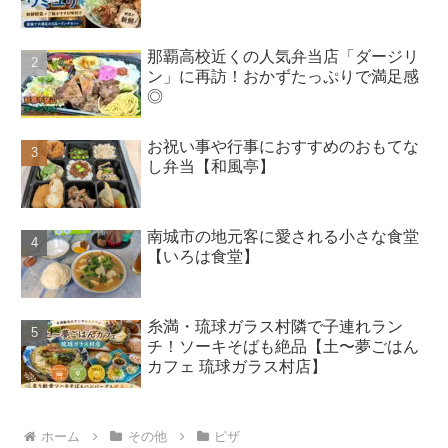
那覇高校近くの人気弁当店「ダージリ
ン」に再訪！おかずたっぷりで満足感
◎
お祝い事や行事におすすめのおもてな
し弁当【和風亭】
南城市の地元客に愛される小さな食堂
【いろは食堂】
糸満・琉球ガラス村隣で子連れラン
チ！ソーキそばも絶品【土〜夢ごはん
カフェ 琉球ガラス村店】
ホーム
その他
ピザ