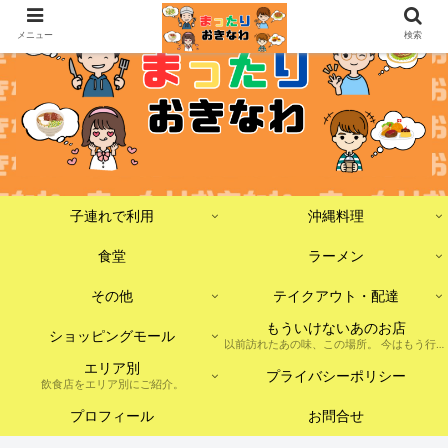
メニュー
検索
子連れで利用
沖縄料理
食堂
ラーメン
その他
テイクアウト・配達
もういけないあのお店
ショッピングモール
以前訪れたあの味、この場所。 今はもう行けないけれど、記憶に残しておきたいお店たちをまとめました。 ※現在は閉店・移転・店舗形態の変更などがあった場合を含みます。
エリア別
プライバシーポリシー
飲食店をエリア別にご紹介。
プロフィール
お問合せ