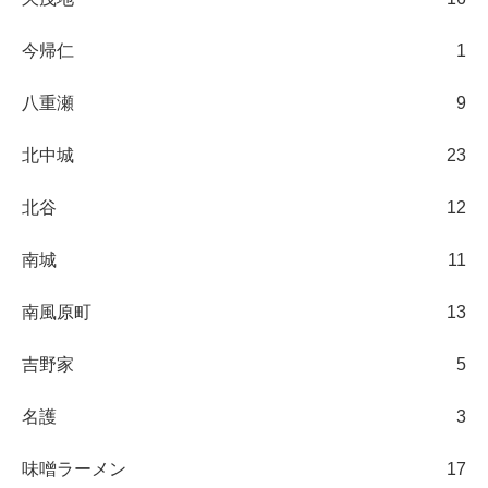
今帰仁
1
八重瀬
9
北中城
23
北谷
12
南城
11
南風原町
13
吉野家
5
名護
3
味噌ラーメン
17