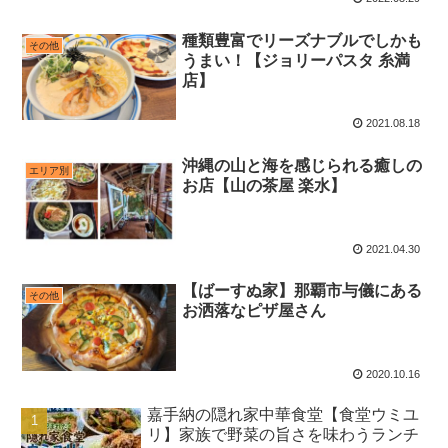
種類豊富でリーズナブルでしかも
その他
うまい！【ジョリーパスタ 糸満
店】
2021.08.18
沖縄の山と海を感じられる癒しの
エリア別
お店【山の茶屋 楽水】
2021.04.30
【ばーすぬ家】那覇市与儀にある
その他
お洒落なピザ屋さん
2020.10.16
嘉手納の隠れ家中華食堂【食堂ウミユ
リ】家族で野菜の旨さを味わうランチ