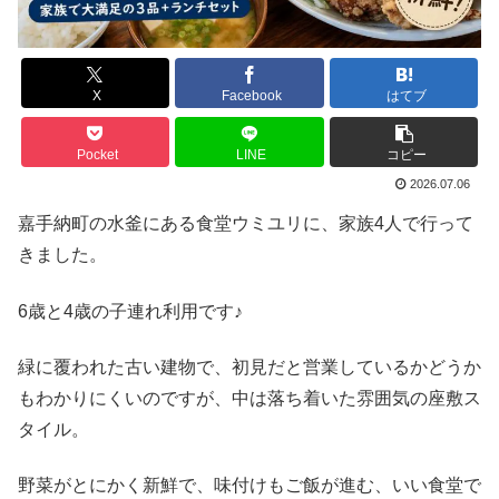
X
Facebook
はてブ
Pocket
LINE
コピー
2026.07.06
嘉手納町の水釜にある食堂ウミユリに、家族4人で行って
きました。
6歳と4歳の子連れ利用です♪
緑に覆われた古い建物で、初見だと営業しているかどうか
もわかりにくいのですが、中は落ち着いた雰囲気の座敷ス
タイル。
野菜がとにかく新鮮で、味付けもご飯が進む、いい食堂で