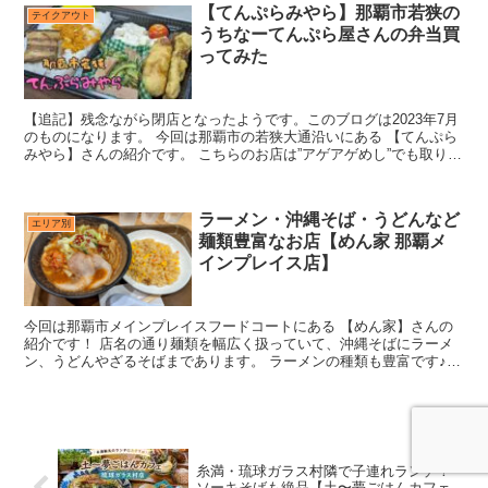
【てんぷらみやら】那覇市若狭の
テイクアウト
うちなーてんぷら屋さんの弁当買
ってみた
【追記】残念ながら閉店となったようです。このブログは2023年7月
のものになります。 今回は那覇市の若狭大通沿いにある 【てんぷら
みやら】さんの紹介です。 こちらのお店は”アゲアゲめし”でも取り上
げられ、前から気になっていてやっと行くこと...
ラーメン・沖縄そば・うどんなど
エリア別
麺類豊富なお店【めん家 那覇メ
インプレイス店】
今回は那覇市メインプレイスフードコートにある 【めん家】さんの
紹介です！ 店名の通り麺類を幅広く扱っていて、沖縄そばにラーメ
ン、うどんやざるそばまであります。 ラーメンの種類も豊富です♪
ちょっと変わったラーメンもあります。 その他セットも...
糸満・琉球ガラス村隣で子連れランチ！
ソーキそばも絶品【土〜夢ごはんカフェ