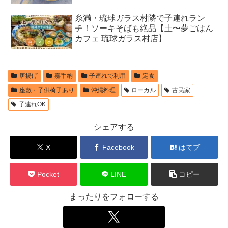
糸満・琉球ガラス村隣で子連れラン
チ！ソーキそばも絶品【土〜夢ごはん
カフェ 琉球ガラス村店】
唐揚げ
嘉手納
子連れで利用
定食
座敷・子供椅子あり
沖縄料理
ローカル
古民家
子連れOK
シェアする
X
Facebook
はてブ
Pocket
LINE
コピー
まったりをフォローする