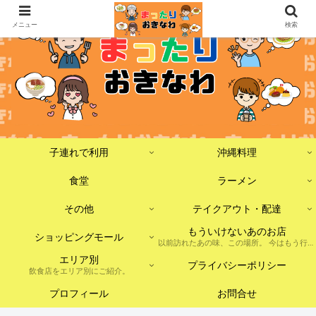
メニュー
検索
子連れで利用
沖縄料理
食堂
ラーメン
その他
テイクアウト・配達
もういけないあのお店
ショッピングモール
以前訪れたあの味、この場所。 今はもう行けないけれど、記憶に残しておきたいお店たちをまとめました。 ※現在は閉店・移転・店舗形態の変更などがあった場合を含みます。
エリア別
プライバシーポリシー
飲食店をエリア別にご紹介。
プロフィール
お問合せ