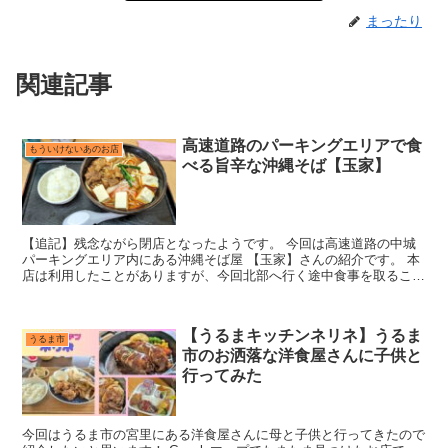
まったり
関連記事
高速道路のパーキングエリアで食
もういけないあのお店
べる旨辛な沖縄そば【玉家】
【追記】残念ながら閉店となったようです。 今回は高速道路の中城
パーキングエリア内にある沖縄そば屋 【玉家】さんの紹介です。 本
店は利用したことがありますが、今回北部へ行く途中食事を取ること
になり始めて利用しました。 中城パーキングエリアの売...
【うるまキッチンネリネ】うるま
うるま市
市のお洒落な洋食屋さんに子供と
行ってみた
今回はうるま市の宮里にある洋食屋さんに母と子供と行ってきたので