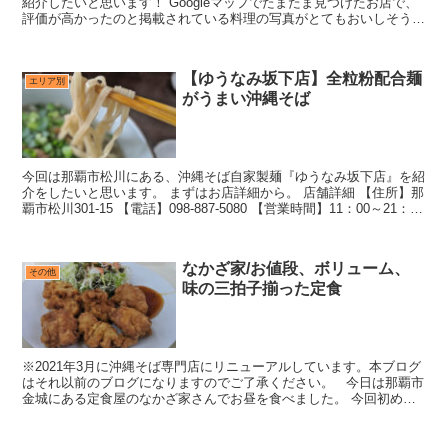
紹介したいと思います！ Googleマップでたまたま見つけたお店で、
評価が高かったのと掲載されている料理の写真がとてもおいしそうだ
ったので即決めで車を走らせました♪ ただ今回予約...
【ゆうなみ坂下店】全粒粉配合麺
エリア別
がうまい沖縄そば
今回は那覇市松川にある、沖縄そば自家製麺『ゆうなみ坂下店』を紹
介をしたいと思います。 まずはお店詳細から。 店舗詳細 【住所】那
覇市松川301-15 【電話】098-887-5080 【営業時間】11：00～21：00
【定休日】年中無休 ...
なかざ家/お値段、ボリューム、
その他
味の三拍子揃った定食
※2021年3月に沖縄そば専門店にリニューアルしています。本ブログ
はそれ以前のブログになりますのでご了承ください。 今日は那覇市
金城にある定食屋のなかざ家さんでお昼を食べました。 今回初めて
いきましたが、とても美味しかったので紹介したい...