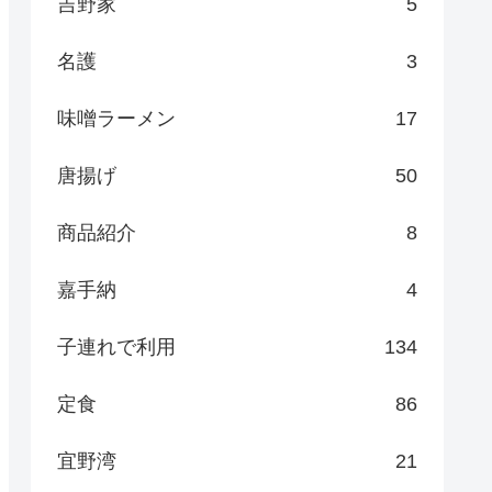
吉野家
5
名護
3
味噌ラーメン
17
唐揚げ
50
商品紹介
8
嘉手納
4
子連れで利用
134
定食
86
宜野湾
21