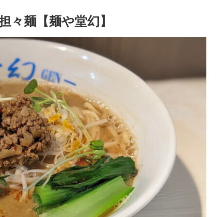
担々麺【麺や堂幻】