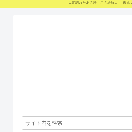
以前訪れたあの味、この場所。 今はもう行けないけれど、記憶に残しておきたいお店たちをまとめました。 ※現在は閉店・移転・店舗形態の変更などがあった場合を含みます。
飲食