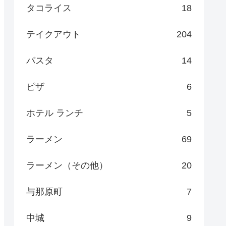
タコライス
18
テイクアウト
204
パスタ
14
ピザ
6
ホテル ランチ
5
ラーメン
69
ラーメン（その他）
20
与那原町
7
中城
9