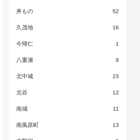
丼もの
52
久茂地
16
今帰仁
1
八重瀬
9
北中城
23
北谷
12
南城
11
南風原町
13