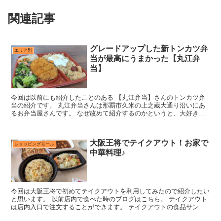
関連記事
グレードアップした新トンカツ弁
エリア別
当が最高にうまかった【丸江弁
当】
今回は以前にも紹介したことのある 【丸江弁当】さんのトンカツ弁
当の紹介です。 丸江弁当さんは那覇市久米の上之蔵大通り沿いにあ
るお弁当屋さんです。 なぜ改めて紹介するのかというと、大好きな
トンカツ弁当がグレードアップしていました♪ その情報を...
大阪王将でテイクアウト！お家で
ショッピングモール
中華料理♪
今回は大阪王将で初めてテイクアウトを利用してみたので紹介したい
と思います。 以前店内で食べた時のブログはこちら。 テイクアウト
は店内入口で注文することができます。 テイクアウトの食品サンプ
ルもあるので選びやすいですよ♪ 一品料理以外にも弁当...