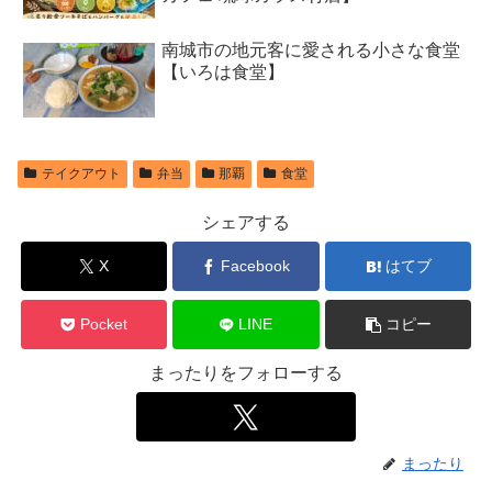
南城市の地元客に愛される小さな食堂
【いろは食堂】
テイクアウト
弁当
那覇
食堂
シェアする
X
Facebook
はてブ
Pocket
LINE
コピー
まったりをフォローする
まったり