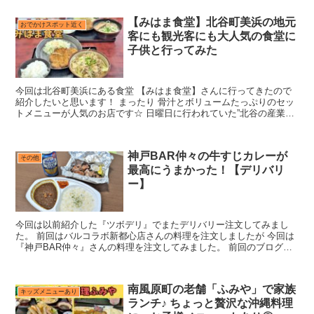
【みはま食堂】北谷町美浜の地元
おでかけスポット近く
客にも観光客にも大人気の食堂に
子供と行ってみた
今回は北谷町美浜にある食堂 【みはま食堂】さんに行ってきたので
紹介したいと思います！ まったり 骨汁とボリュームたっぷりのセッ
トメニューが人気のお店です☆ 日曜日に行われていた”北谷の産業ま
つり”に家族で行ったので、その帰りに子連れで利用で...
神戸BAR仲々の牛すじカレーが
その他
最高にうまかった！【デリバリ
ー】
今回は以前紹介した『ツボデリ』でまたデリバリー注文してみまし
た。 前回はバルコラボ新都心店さんの料理を注文しましたが 今回は
『神戸BAR仲々』さんの料理を注文してみました。 前回のブログは
こちら↓ 神戸BAR仲々さんのメニューがこちらです。...
南風原町の老舗「ふみや」で家族
キッズメニューあり
ランチ♪ ちょっと贅沢な沖縄料理