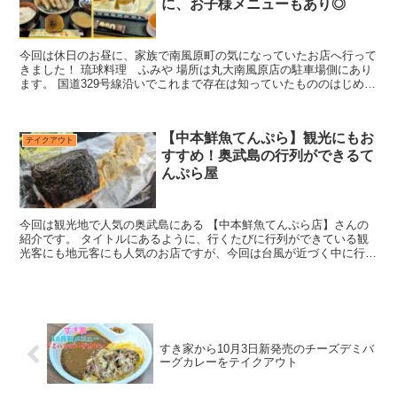
に、お子様メニューもあり◎
今回は休日のお昼に、家族で南風原町の気になっていたお店へ行って
きました！ 琉球料理 ふみや 場所は丸大南風原店の駐車場側にあり
ます。 国道329号線沿いでこれまで存在は知っていたもののはじめて
の利用となります。 店内は座敷席がメインで、テー...
【中本鮮魚てんぷら】観光にもお
テイクアウト
すすめ！奥武島の行列ができるて
んぷら屋
今回は観光地で人気の奥武島にある 【中本鮮魚てんぷら店】さんの
紹介です。 タイトルにあるように、行くたびに行列ができている観
光客にも地元客にも人気のお店ですが、今回は台風が近づく中に行っ
たので空いていました。 ラッキー♪ ですがこの荒れた天...
すき家から10月3日新発売のチーズデミバ
ーグカレーをテイクアウト