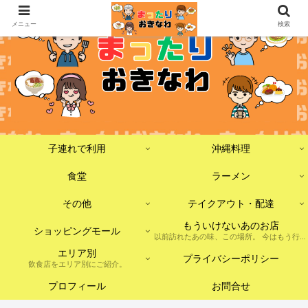
メニュー
検索
子連れで利用
沖縄料理
食堂
ラーメン
その他
テイクアウト・配達
もういけないあのお店
ショッピングモール
以前訪れたあの味、この場所。 今はもう行けないけれど、記憶に残しておきたいお店たちをまとめました。 ※現在は閉店・移転・店舗形態の変更などがあった場合を含みます。
エリア別
プライバシーポリシー
飲食店をエリア別にご紹介。
プロフィール
お問合せ