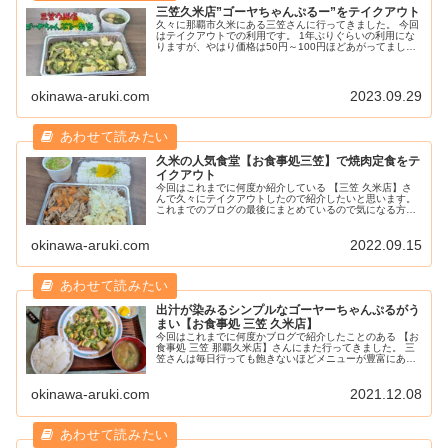
三笠久米店”ゴーヤちゃんぷるー”をテイクアウト
久々に那覇市久米にある三笠さんに行ってきました。 今回
はテイクアウトでの利用です。 1年ぶりぐらいの利用にな
りますが、やはり価格は50円～100円ほどあがってまし
た。 現在のメニューと価格はこんな感じ。 チキンカ
ツ 850円 ...
okinawa-aruki.com
2023.09.29
久米の人気食堂【お食事処三笠】で焼肉定食をテ
イクアウト
今回はこれまでに何度か紹介している 【三笠 久米店】さ
んで久々にテイクアウトしたので紹介したいと思います。
これまでのブログの最後にまとめているので気になる方は
チェックしてみてください。 前回はトンカツをテイクアウ
トしましたが今回はこちらに...
okinawa-aruki.com
2022.09.15
出汁が染みるシンプルなゴーヤーちゃんぷるがう
まい【お食事処 三笠 久米店】
今回はこれまでに何度かブログで紹介したことのある 【お
食事処 三笠 那覇久米店】さんにまた行ってきました。 三
笠さんは毎日行っても飽きないほどメニューが豊富にある
ので何度も通っているお店です。 メニューはこちら↓ 未だ
に気になるけど食べたこ...
okinawa-aruki.com
2021.12.08