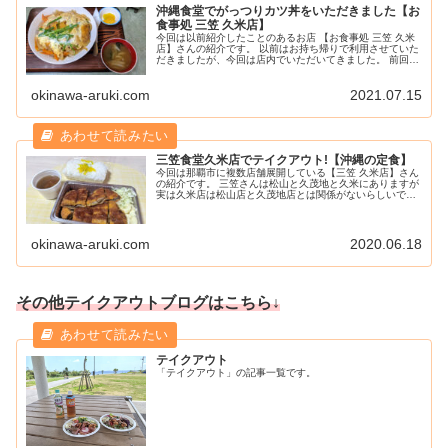
沖縄食堂でがっつりカツ丼をいただきました【お
食事処 三笠 久米店】
今回は以前紹介したことのあるお店 【お食事処 三笠 久米
店】さんの紹介です。 以前はお持ち帰りで利用させていた
だきましたが、今回は店内でいただいてきました。 前回の
テイクアウトのブログはこちら↓ それでは気になるメニュ
ーはこちらです。 かな...
okinawa-aruki.com
2021.07.15
三笠食堂久米店でテイクアウト!【沖縄の定食】
今回は那覇市に複数店舗展開している【三笠 久米店】さん
の紹介です。 三笠さんは松山と久茂地と久米にありますが
実は久米店は松山店と久茂地店とは関係がないらしいです
よ。 本日はそんな久米店を紹介したいと思います。 まず
は店舗詳細から。 店舗詳...
okinawa-aruki.com
2020.06.18
その他テイクアウトブログはこちら↓
テイクアウト
「テイクアウト」の記事一覧です。