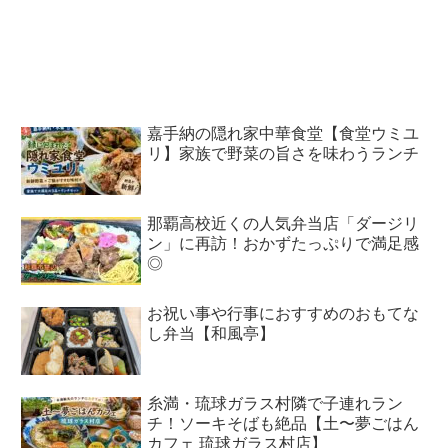
嘉手納の隠れ家中華食堂【食堂ウミユ
リ】家族で野菜の旨さを味わうランチ
那覇高校近くの人気弁当店「ダージリ
ン」に再訪！おかずたっぷりで満足感
◎
お祝い事や行事におすすめのおもてな
し弁当【和風亭】
糸満・琉球ガラス村隣で子連れラン
チ！ソーキそばも絶品【土〜夢ごはん
カフェ 琉球ガラス村店】