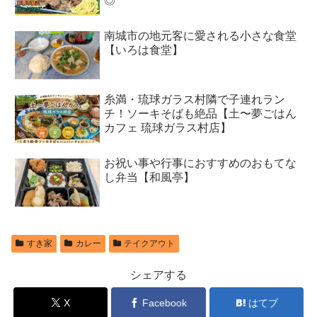
◎
南城市の地元客に愛される小さな食堂
【いろは食堂】
糸満・琉球ガラス村隣で子連れラン
チ！ソーキそばも絶品【土〜夢ごはん
カフェ 琉球ガラス村店】
お祝い事や行事におすすめのおもてな
し弁当【和風亭】
すき家
カレー
テイクアウト
シェアする
X
Facebook
はてブ