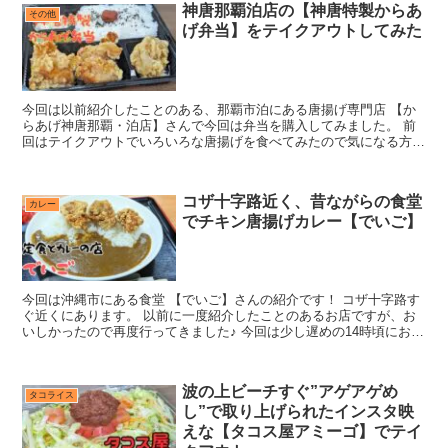
神唐那覇泊店の【神唐特製からあ
その他
げ弁当】をテイクアウトしてみた
今回は以前紹介したことのある、那覇市泊にある唐揚げ専門店 【か
らあげ神唐那覇・泊店】さんで今回は弁当を購入してみました。 前
回はテイクアウトでいろいろな唐揚げを食べてみたので気になる方は
そちらもご覧ください。 現在のメニューはこんな感じです...
コザ十字路近く、昔ながらの食堂
カレー
でチキン唐揚げカレー【でいご】
今回は沖縄市にある食堂 【でいご】さんの紹介です！ コザ十字路す
ぐ近くにあります。 以前に一度紹介したことのあるお店ですが、お
いしかったので再度行ってきました♪ 今回は少し遅めの14時頃にお邪
魔したのでほぼ貸し切り状態でした。 店内は以前の...
波の上ビーチすぐ”アゲアゲめ
タコライス
し”で取り上げられたインスタ映
えな【タコス屋アミーゴ】でテイ