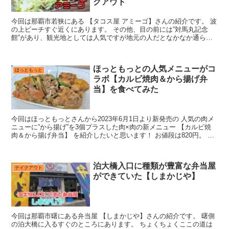
クアウト
今回は那覇市若狭にある 【タコス屋 アミーゴ】さんの紹介です。 波
の上ビーチすぐ近くにあります。 その他、目の前には”対馬丸記念
館”があり、観光地としては人気ですが地元の人だとなかなか通らな
い場所かな。 お店は黄色にサボテンの絵が描かれたか...
ほっともっとの人気メニューがコ
ほっともっと
ラボ【カルビ焼肉＆から揚げ弁
当】を食べてみた
今回はほっともっとさんから2023年6月1日より新発売の 人気の肉メ
ニューに”から揚げ”を3個プラスした肉×肉の新メニュー 【カルビ焼
肉＆から揚げ弁当】 を紹介したいと思います！ お値段は820円。 こ
ちらがテイクアウトしたカルビ焼肉＆から...
泊大橋入口に種類が豊富な弁当屋
テイクアウト
ができていた【しまかじや】
今回は那覇市曙にある弁当屋 【しまかじや】さんの紹介です。 曙側
の泊大橋に入るすぐのところにあります。 ちょくちょくここの道は