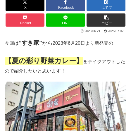
X
Facebook
はてブ
Pocket
LINE
コピー
2023.06.21
2025.07.02
”
すき家”
から
今回は
2023年6月20日より新発売の
【夏の彩り野菜カレー】
をテイクアウトした
ので紹介したいと思います！