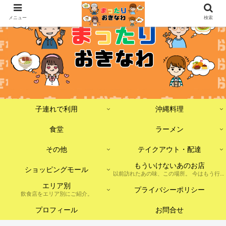
メニュー
検索
子連れで利用
沖縄料理
食堂
ラーメン
その他
テイクアウト・配達
もういけないあのお店
ショッピングモール
以前訪れたあの味、この場所。 今はもう行けないけれど、記憶に残しておきたいお店たちをまとめました。 ※現在は閉店・移転・店舗形態の変更などがあった場合を含みます。
エリア別
プライバシーポリシー
飲食店をエリア別にご紹介。
プロフィール
お問合せ