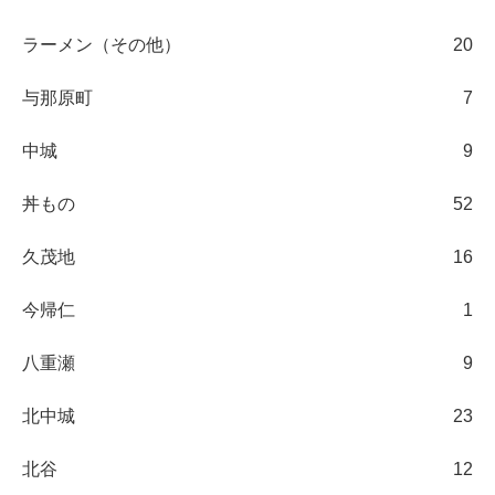
ラーメン（その他）
20
与那原町
7
中城
9
丼もの
52
久茂地
16
今帰仁
1
八重瀬
9
北中城
23
北谷
12