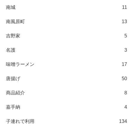
南城
11
南風原町
13
吉野家
5
名護
3
味噌ラーメン
17
唐揚げ
50
商品紹介
8
嘉手納
4
子連れで利用
134