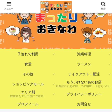
メニュー
検索
子連れで利用
沖縄料理
食堂
ラーメン
その他
テイクアウト・配達
もういけないあのお店
ショッピングモール
以前訪れたあの味、この場所。 今はもう行けないけれど、記憶に残しておきたいお店たちをまとめました。 ※現在は閉店・移転・店舗形態の変更などがあった場合を含みます。
エリア別
プライバシーポリシー
飲食店をエリア別にご紹介。
プロフィール
お問合せ