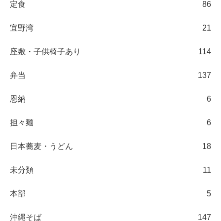
定食
86
宜野湾
21
座敷・子供椅子あり
114
弁当
137
恩納
6
担々麺
6
日本蕎麦・うどん
18
未分類
11
本部
5
沖縄そば
147