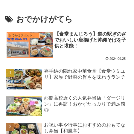
おでかけがてら
【食堂まんじろう】道の駅ぎのざ
おでかけスポット近く
でおいしい唐揚げと沖縄そばを子
供と堪能！
2024.09.25
嘉手納の隠れ家中華食堂【食堂ウミユ
リ】家族で野菜の旨さを味わうランチ
那覇高校近くの人気弁当店「ダージリ
ン」に再訪！おかずたっぷりで満足感
◎
お祝い事や行事におすすめのおもてな
し弁当【和風亭】