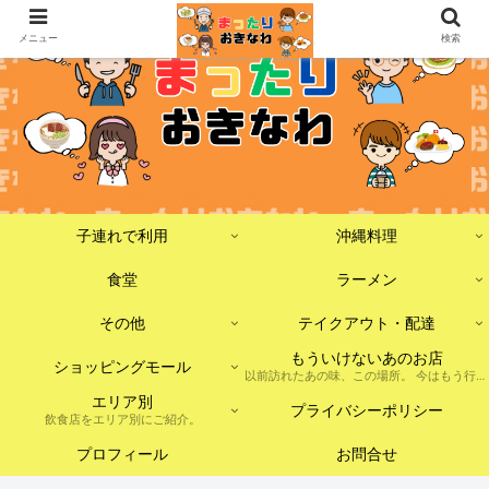
メニュー
検索
子連れで利用
沖縄料理
食堂
ラーメン
その他
テイクアウト・配達
もういけないあのお店
ショッピングモール
以前訪れたあの味、この場所。 今はもう行けないけれど、記憶に残しておきたいお店たちをまとめました。 ※現在は閉店・移転・店舗形態の変更などがあった場合を含みます。
エリア別
プライバシーポリシー
飲食店をエリア別にご紹介。
プロフィール
お問合せ