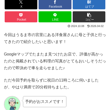
X
Facebook
はてブ
Pocket
LINE
コピー
2024.10.08
2026.04.02
今回はうるま市の宮里にある洋食屋さんに母と子供と行っ
てきたので紹介したいと思います！
Googleマップでたまたま見つけたお店で、評価が高かっ
たのと掲載されている料理の写真がとてもおいしそうだっ
たので即決めで車を走らせました♪
ただ今回予約を取らずに祝日の11時ころに伺いました
が、やはり満席で20分程待ちました。
予約がおススメです！