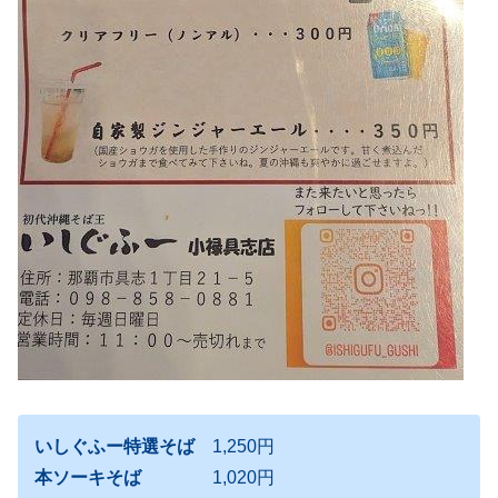
いしぐふー特選そば
1,250円
本ソーキそば
1,020円