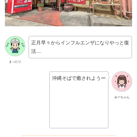
正月早々からインフルエンザになりやっと復
活…
まったり
沖縄そばで癒されようー
みーちゃん