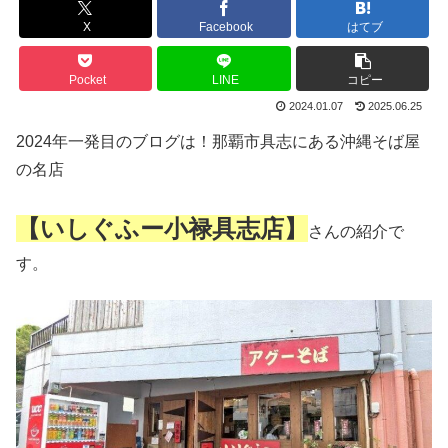
X
Facebook
はてブ
Pocket
LINE
コピー
2024.01.07
2025.06.25
2024年一発目のブログは！那覇市具志にある沖縄そば屋
の名店
【いしぐふー小禄具志店】
さんの紹介で
す。