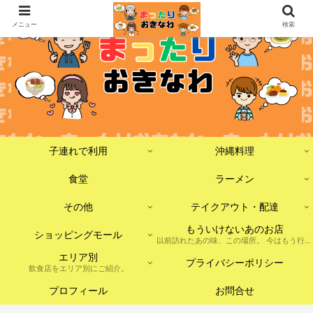
メニュー
検索
子連れで利用
沖縄料理
食堂
ラーメン
その他
テイクアウト・配達
もういけないあのお店
ショッピングモール
以前訪れたあの味、この場所。 今はもう行けないけれど、記憶に残しておきたいお店たちをまとめました。 ※現在は閉店・移転・店舗形態の変更などがあった場合を含みます。
エリア別
プライバシーポリシー
飲食店をエリア別にご紹介。
プロフィール
お問合せ